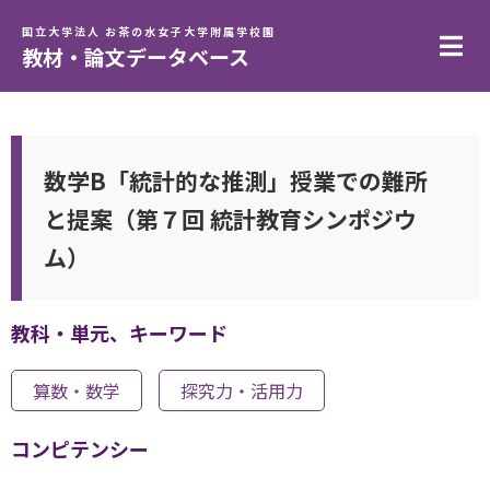
国立大学法人 お茶の水女子大学附属学校園
教材・論文データベース
数学B「統計的な推測」授業での難所
と提案（第７回 統計教育シンポジウ
ム）
教科・単元、キーワード
算数・数学
探究力・活用力
コンピテンシー