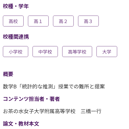
校種・学年
高校
高１
高２
高３
校種間連携
小学校
中学校
高等学校
大学
概要
数学B「統計的な推測」授業での難所と提案
コンテンツ担当者・著者
お茶の水女子大学附属高等学校 三橋一行
論文・教材本文