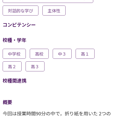
対話的な学び
主体性
コンピテンシー
校種・学年
中学校
高校
中３
高１
高２
高３
校種間連携
概要
今回は授業時間90分の中で，折り紙を用いた 2つの